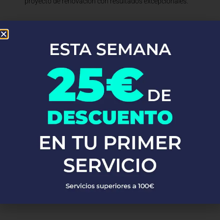
proyecto de renovación con resultados excepcionales.
En Fontaneros 24h Alicun De Ortega
, brindamos una completa
gama de
servicios de fontanería
para satisfacer todas tus
necesidades. Ya sea una emergencia o un mantenimiento
rutinario, estamos disponibles para asistirte las 24 horas del día,
los 7 días de la semana. A continuación, te mostramos algunos de
nuestros servicios más populares:
PEDIR PRESUPUESTO