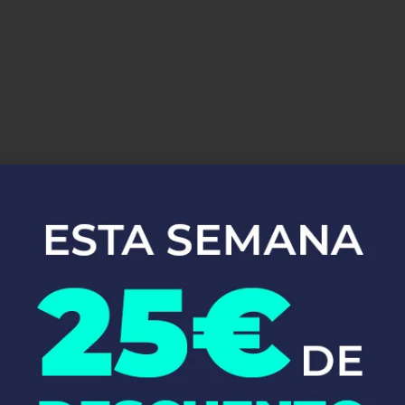
uestros Servici
Instalaciones de
Fontanería en Begur