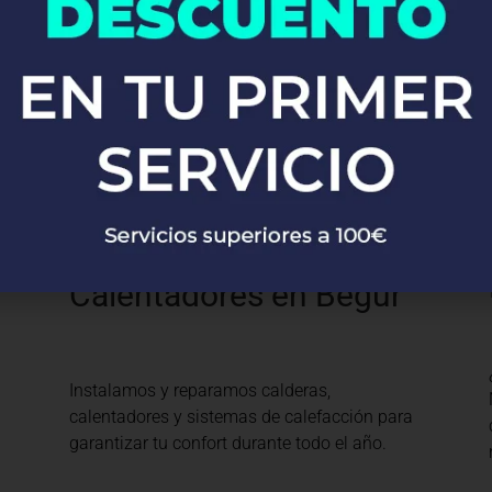
Desde la instalación de grifos y fregaderos
hasta sistemas completos de fontanería,
nuestros expertos se encargan de todo con
precisión y profesionalismo.
Calefacción y
Calentadores en Begur
Instalamos y reparamos calderas,
calentadores y sistemas de calefacción para
garantizar tu confort durante todo el año.