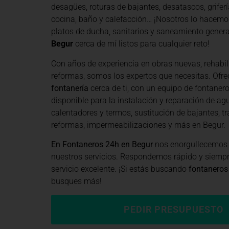
desagües, roturas de bajantes, desatascos, grifería
cocina, baño y calefacción… ¡Nosotros lo hacemo
platos de ducha, sanitarios y saneamiento general
Begur
cerca de mí listos para cualquier reto!
Con años de experiencia en obras nuevas, rehabil
reformas, somos los expertos que necesitas. Of
fontanería
cerca de ti, con un equipo de fontaner
disponible para la instalación y reparación de agu
calentadores y termos, sustitución de bajantes, tr
reformas, impermeabilizaciones y más en Begur.
En Fontaneros 24h en Begur
nos enorgullecemos 
nuestros servicios. Respondemos rápido y siemp
servicio excelente. ¡Si estás buscando
fontaneros
busques más!
PEDIR PRESUPUESTO