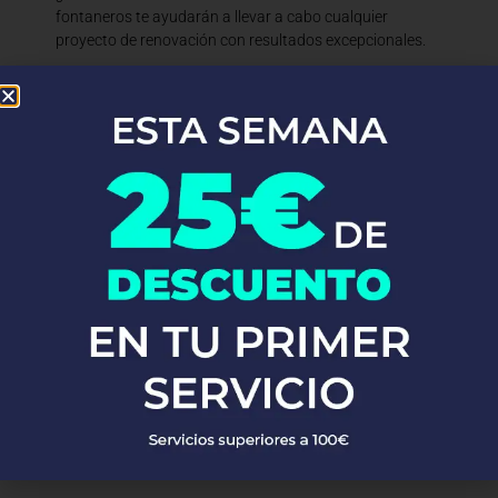
fontaneros te ayudarán a llevar a cabo cualquier
proyecto de renovación con resultados excepcionales.
En Fontaneros 24h Camarma De Esteruelas
, brindamos una
completa gama de
servicios de fontanería
para satisfacer todas
tus necesidades. Ya sea una emergencia o un mantenimiento
rutinario, estamos disponibles para asistirte las 24 horas del día,
los 7 días de la semana. A continuación, te mostramos algunos de
nuestros servicios más populares:
PEDIR PRESUPUESTO