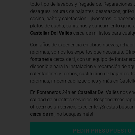
todo tipo de lavabos y fregaderos. Reparaciones d
desagües, roturas de bajantes, desatascos, grifería
cocina, baño y calefacción… ¡Nosotros lo hacemo
platos de ducha, sanitarios y saneamiento general
Castellar Del Vallès
cerca de mí listos para cualqu
Con años de experiencia en obras nuevas, rehabil
reformas, somos los expertos que necesitas. Of
fontanería
cerca de ti, con un equipo de fontaner
disponible para la instalación y reparación de agu
calentadores y termos, sustitución de bajantes, tr
reformas, impermeabilizaciones y más en Castella
En Fontaneros 24h en Castellar Del Vallès
nos eno
calidad de nuestros servicios. Respondemos rápi
ofrecemos un servicio excelente. ¡Si estás busca
cerca de mí
, no busques más!
PEDIR PRESUPUESTO