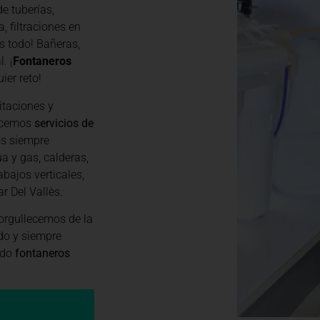
e tuberías,
, filtraciones en
s todo! Bañeras,
. ¡
Fontaneros
ier reto!
itaciones y
recemos
servicios de
os siempre
a y gas, calderas,
abajos verticales,
r Del Vallès.
rgullecemos de la
do y siempre
ndo
fontaneros