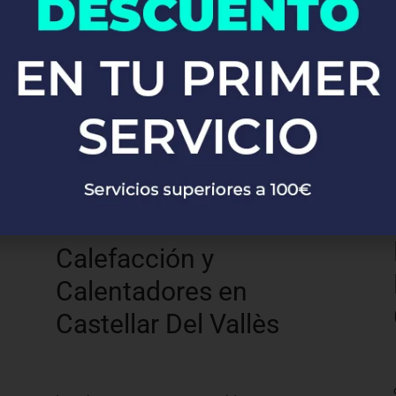
Del Vallès
Desde la instalación de grifos y fregaderos
hasta sistemas completos de fontanería,
nuestros expertos se encargan de todo con
precisión y profesionalismo.
Calefacción y
Calentadores en
Castellar Del Vallès