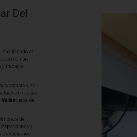
ar Del
, ¡has llegado al
 joven con un
n y trabajos
gua potable y no
siduales en casas,
 Vallès
cerca de
limpieza de
 inspecciones y
s e instalamos