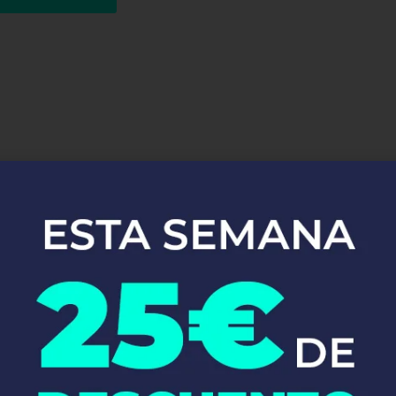
uestros Servici
Instalaciones de
Fontanería en Castellar