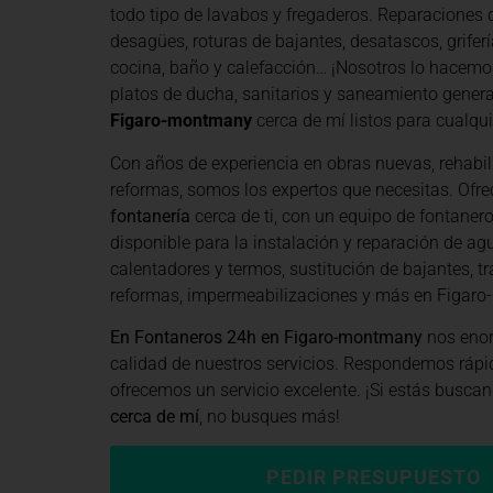
todo tipo de lavabos y fregaderos. Reparaciones d
desagües, roturas de bajantes, desatascos, grifería
cocina, baño y calefacción… ¡Nosotros lo hacemo
platos de ducha, sanitarios y saneamiento general
Figaro-montmany
cerca de mí listos para cualqui
Con años de experiencia en obras nuevas, rehabil
reformas, somos los expertos que necesitas. Of
fontanería
cerca de ti, con un equipo de fontaner
disponible para la instalación y reparación de agu
calentadores y termos, sustitución de bajantes, tr
reformas, impermeabilizaciones y más en Figar
En Fontaneros 24h en Figaro-montmany
nos enor
calidad de nuestros servicios. Respondemos rápi
ofrecemos un servicio excelente. ¡Si estás busca
cerca de mí
, no busques más!
PEDIR PRESUPUESTO