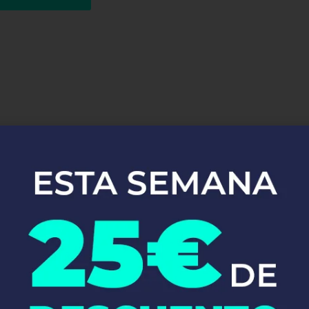
uestros Servici
Instalaciones de
Fontanería en Figaro-