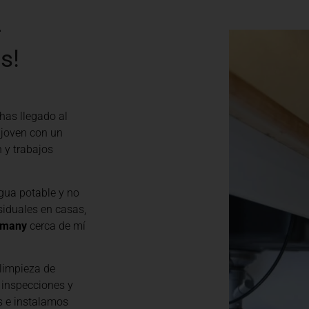
-
s!
 ¡has llegado al
 joven con un
n y trabajos
gua potable y no
siduales en casas,
tmany
cerca de mí
limpieza de
 inspecciones y
s e instalamos