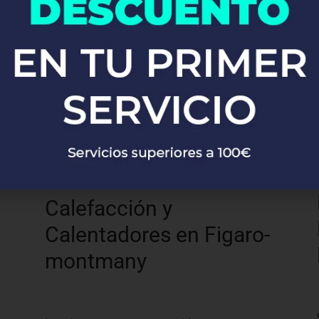
montmany
Desde la instalación de grifos y fregaderos
hasta sistemas completos de fontanería,
nuestros expertos se encargan de todo con
precisión y profesionalismo.
Calefacción y
Calentadores en Figaro-
montmany