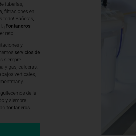
e tuberías,
, filtraciones en
s todo! Bañeras,
. ¡
Fontaneros
er reto!
itaciones y
recemos
servicios de
os siempre
a y gas, calderas,
abajos verticales,
o-montmany.
gullecemos de la
do y siempre
ndo
fontaneros