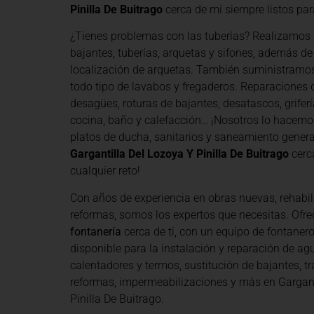
Pinilla De Buitrago
cerca de mí siempre listos par
¿Tienes problemas con las tuberías? Realizamos 
bajantes, tuberías, arquetas y sifones, además de
localización de arquetas. También suministramo
todo tipo de lavabos y fregaderos. Reparaciones d
desagües, roturas de bajantes, desatascos, grifería
cocina, baño y calefacción… ¡Nosotros lo hacemo
platos de ducha, sanitarios y saneamiento general
Gargantilla Del Lozoya Y Pinilla De Buitrago
cerca
cualquier reto!
Con años de experiencia en obras nuevas, rehabil
reformas, somos los expertos que necesitas. Of
fontanería
cerca de ti, con un equipo de fontaner
disponible para la instalación y reparación de agu
calentadores y termos, sustitución de bajantes, tr
reformas, impermeabilizaciones y más en Gargant
Pinilla De Buitrago.