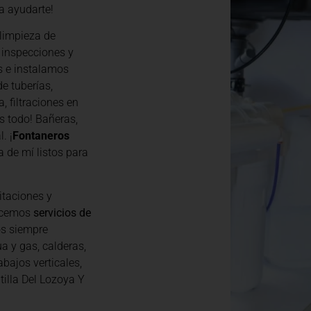
a ayudarte!
limpieza de
 inspecciones y
s e instalamos
e tuberías,
, filtraciones en
s todo! Bañeras,
. ¡
Fontaneros
 de mí listos para
itaciones y
recemos
servicios de
os siempre
a y gas, calderas,
abajos verticales,
illa Del Lozoya Y