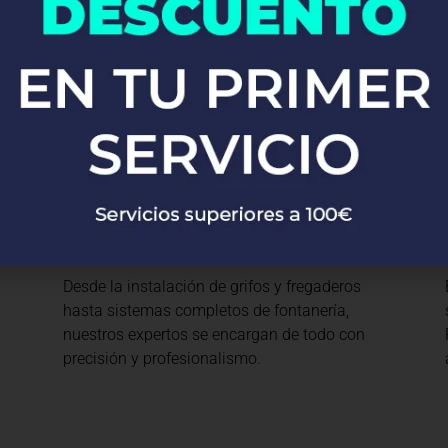
uestros Servici
Instalaciones de
Fontanería en
Y
Gargantilla Del Lozoya Y
Pinilla De Buitrago
Desde la instalación de grifos y fregaderos
hasta sistemas completos de fontanería,
nuestros expertos se encargan de todo con
precisión y profesionalismo.