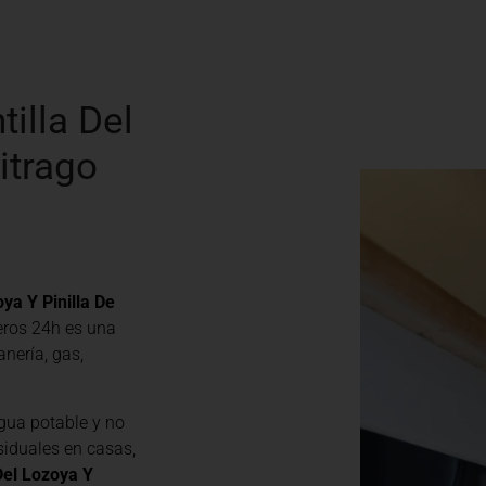
illa Del
itrago
ya Y Pinilla De
eros 24h es una
nería, gas,
gua potable y no
siduales en casas,
Del Lozoya Y