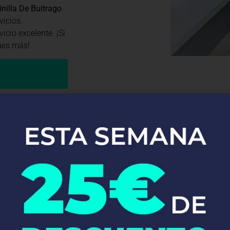
nilla De Buitrago
vicios.
cio excelente. ¡Si
ues más!