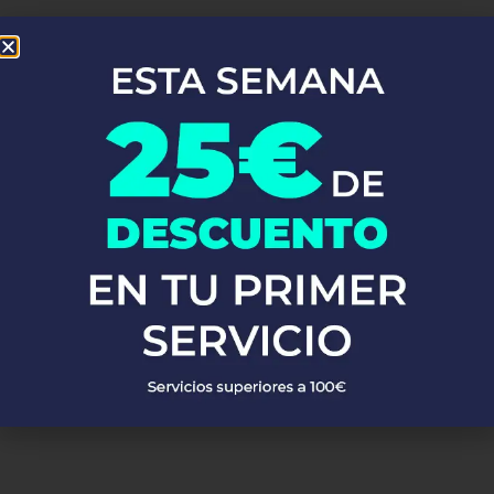
En Fontaneros 24h Medina Sidonia
, brindamos una completa
gama de
servicios de fontanería
para satisfacer todas tus
necesidades. Ya sea una emergencia o un mantenimiento
rutinario, estamos disponibles para asistirte las 24 horas del día,
los 7 días de la semana. A continuación, te mostramos algunos de
nuestros servicios más populares:
PEDIR PRESUPUESTO