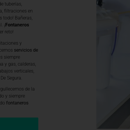
e tuberías,
, filtraciones en
s todo! Bañeras,
. ¡
Fontaneros
r reto!
itaciones y
recemos
servicios de
os siempre
a y gas, calderas,
abajos verticales,
 De Segura.
gullecemos de la
do y siempre
ndo
fontaneros