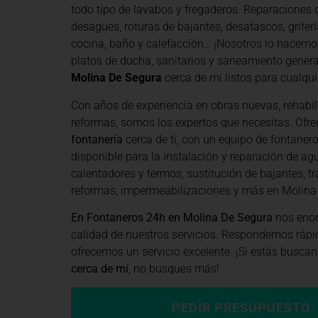
todo tipo de lavabos y fregaderos. Reparaciones d
desagües, roturas de bajantes, desatascos, grifería
cocina, baño y calefacción… ¡Nosotros lo hacemo
platos de ducha, sanitarios y saneamiento general
Molina De Segura
cerca de mí listos para cualquie
Con años de experiencia en obras nuevas, rehabil
reformas, somos los expertos que necesitas. Of
fontanería
cerca de ti, con un equipo de fontaner
disponible para la instalación y reparación de agu
calentadores y termos, sustitución de bajantes, tr
reformas, impermeabilizaciones y más en Molina
En Fontaneros 24h en Molina De Segura
nos enor
calidad de nuestros servicios. Respondemos rápi
ofrecemos un servicio excelente. ¡Si estás busca
cerca de mí
, no busques más!
PEDIR PRESUPUESTO