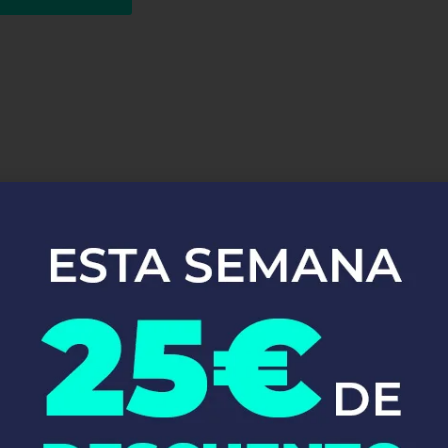
uestros Servici
Instalaciones de
Fontanería en Molina