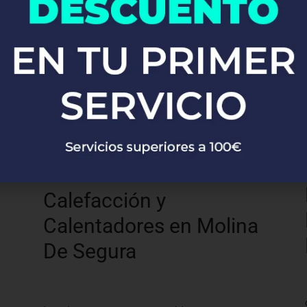
De Segura
Desde la instalación de grifos y fregaderos
hasta sistemas completos de fontanería,
nuestros expertos se encargan de todo con
precisión y profesionalismo.
Calefacción y
Calentadores en Molina
De Segura