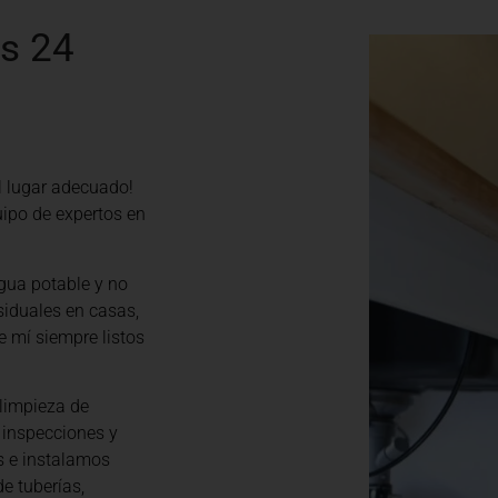
as 24
al lugar adecuado!
ipo de expertos en
gua potable y no
siduales en casas,
e mí siempre listos
limpieza de
 inspecciones y
s e instalamos
e tuberías,