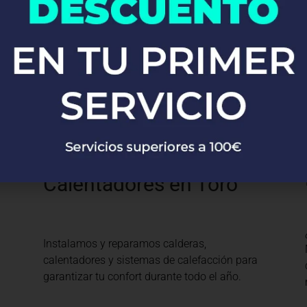
Desde la instalación de grifos y fregaderos
hasta sistemas completos de fontanería,
nuestros expertos se encargan de todo con
precisión y profesionalismo.
Calefacción y
Calentadores en Toro
Instalamos y reparamos calderas,
calentadores y sistemas de calefacción para
garantizar tu confort durante todo el año.