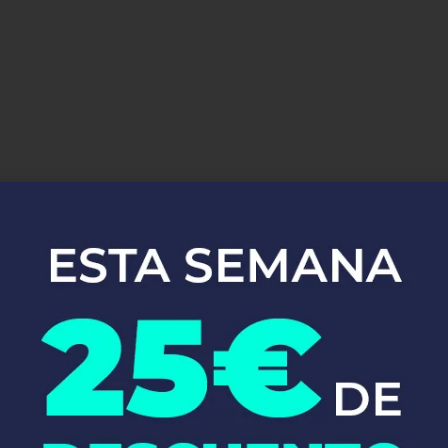
uestros Servici
Instalaciones de
Fontanería en Toro